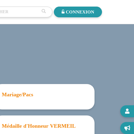
CONNEXION
Mariage/Pacs

Médaille d'Honneur VERMEIL
