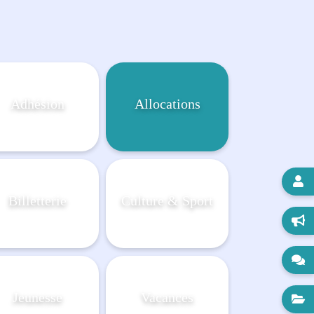
Adhésion
Allocations

Billetterie
Culture & Sport


Jeunesse
Vacances
