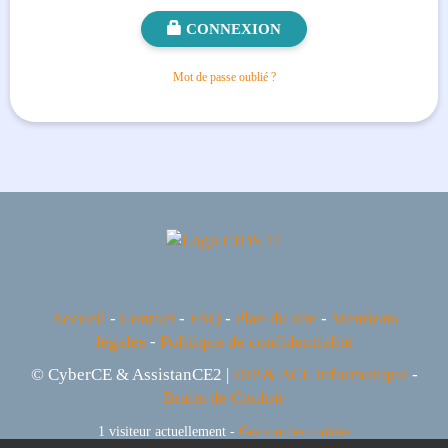
CONNEXION
Mot de passe oublié ?
Accueil
-
Contact
-
FAQ
-
Plan du site
-
Mentions
légales
-
Politique de confidentialité
© CyberCE & AssistanCE2 |
DIP & ACL Informatique
-
Bruits de Couloir
1 visiteur actuellement -
Gestion des cookies