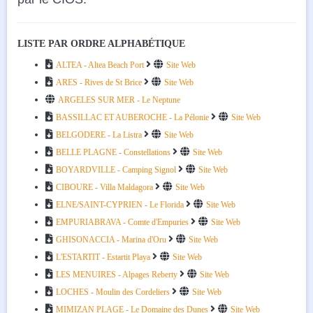
LISTE PAR ORDRE ALPHABÉTIQUE



ALTEA - Altea Beach Port
Site Web



ARES - Rives de St Brice
Site Web

ARGELES SUR MER - Le Neptune



BASSILLAC ET AUBEROCHE - La Pélonie
Site Web



BELGODERE - La Listra
Site Web



BELLE PLAGNE - Constellations
Site Web



BOYARDVILLE - Camping Signol
Site Web



CIBOURE - Villa Maldagora
Site Web



ELNE/SAINT-CYPRIEN - Le Florida
Site Web



EMPURIABRAVA - Comte d'Empuries
Site Web



GHISONACCIA - Marina d'Oru
Site Web



L'ESTARTIT - Estartit Playa
Site Web



LES MENUIRES - Alpages Reberty
Site Web



LOCHES - Moulin des Cordeliers
Site Web



MIMIZAN PLAGE - Le Domaine des Dunes
Site Web