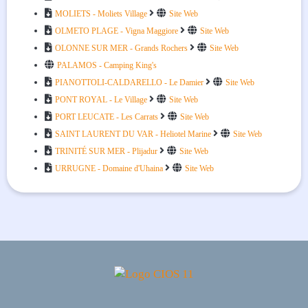



MOLIETS - Moliets Village
Site Web



OLMETO PLAGE - Vigna Maggiore
Site Web



OLONNE SUR MER - Grands Rochers
Site Web

PALAMOS - Camping King's



PIANOTTOLI-CALDARELLO - Le Damier
Site Web



PONT ROYAL - Le Village
Site Web



PORT LEUCATE - Les Carrats
Site Web



SAINT LAURENT DU VAR - Heliotel Marine
Site Web



TRINITÉ SUR MER - Plijadur
Site Web



URRUGNE - Domaine d'Uhaina
Site Web